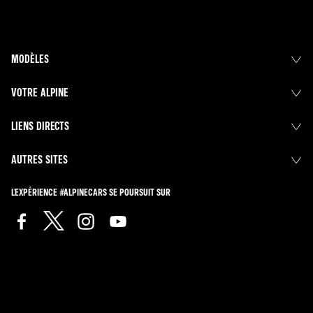
MODÈLES
VOTRE ALPINE
LIENS DIRECTS
AUTRES SITES
L'EXPÉRIENCE #ALPINECARS SE POURSUIT SUR