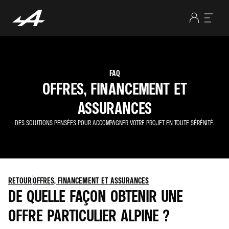
FAQ
OFFRES, FINANCEMENT ET
ASSURANCES
DES SOLUTIONS PENSÉES POUR ACCOMPAGNER VOTRE PROJET EN TOUTE SÉRÉNITÉ.
RETOUR
OFFRES, FINANCEMENT ET ASSURANCES
DE QUELLE FAÇON OBTENIR UNE
OFFRE PARTICULIER ALPINE ?