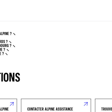
ALPINE ?
RDS ?
BOURG ?
E ?
E ?
TIONS
ALPINE
CONTACTER ALPINE ASSISTANCE
TROUVE