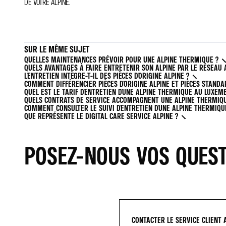
DE VOTRE ALPINE.
SUR LE MÊME SUJET
QUELLES MAINTENANCES PRÉVOIR POUR UNE ALPINE THERMIQUE ?
QUELS AVANTAGES À FAIRE ENTRETENIR SON ALPINE PAR LE RÉSEAU 
L'ENTRETIEN INTÈGRE-T-IL DES PIÈCES D'ORIGINE ALPINE ?
COMMENT DIFFÉRENCIER PIÈCES D'ORIGINE ALPINE ET PIÈCES STANDA
QUEL EST LE TARIF D'ENTRETIEN D'UNE ALPINE THERMIQUE AU LUXEM
QUELS CONTRATS DE SERVICE ACCOMPAGNENT UNE ALPINE THERMIQU
COMMENT CONSULTER LE SUIVI D'ENTRETIEN D'UNE ALPINE THERMIQU
QUE REPRÉSENTE LE DIGITAL CARE SERVICE ALPINE ?
POSEZ-NOUS VOS QUES
CONTACTER LE SERVICE CLIENT 