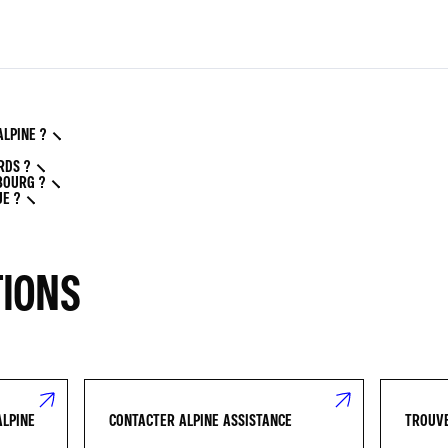
ALPINE ?
RDS ?
BOURG ?
E ?
TIONS
ALPINE
CONTACTER ALPINE ASSISTANCE
TROUVE