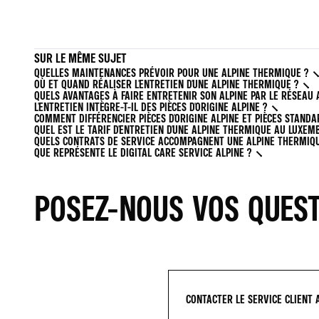
SUR LE MÊME SUJET
QUELLES MAINTENANCES PRÉVOIR POUR UNE ALPINE THERMIQUE ?
OÙ ET QUAND RÉALISER L'ENTRETIEN D'UNE ALPINE THERMIQUE ?
QUELS AVANTAGES À FAIRE ENTRETENIR SON ALPINE PAR LE RÉSEAU 
L'ENTRETIEN INTÈGRE-T-IL DES PIÈCES D'ORIGINE ALPINE ?
COMMENT DIFFÉRENCIER PIÈCES D'ORIGINE ALPINE ET PIÈCES STANDA
QUEL EST LE TARIF D'ENTRETIEN D'UNE ALPINE THERMIQUE AU LUXEM
QUELS CONTRATS DE SERVICE ACCOMPAGNENT UNE ALPINE THERMIQU
QUE REPRÉSENTE LE DIGITAL CARE SERVICE ALPINE ?
POSEZ-NOUS VOS QUES
CONTACTER LE SERVICE CLIENT 