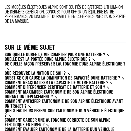
LES MODÈLES ÉLECTRIQUES ALPINE SONT ÉQUIPÉS DE BATTERIES LITHIUM-ION
DE DERNIÈRE GÉNÉRATION, CONÇUES POUR OFFRIR UN ÉQUILIBRE ENTRE
PERFORMANCE, AUTONOMIE ET DURABILITÉ, EN COHÉRENCE AVEC L’ADN SPORTIF
DE LA MARQUE.
SUR LE MÊME SUJET
SUR QUELLE DURÉE DE VIE COMPTER POUR UNE BATTERIE ?
QUELLE EST LA PORTÉE D'UNE ALPINE ÉLECTRIQUE ?
DE QUELLE FAÇON PRÉSERVER L'AUTONOMIE D'UNE ALPINE ÉLECTRIQUE ?
QUE RECOUVRE LA NOTION DE SOH ?
QU'EST-CE QUI CAUSE LA DIMINUTION DE CAPACITÉ D'UNE BATTERIE ?
COMMENT RÉACTUALISER LA CAPACITÉ DE VOTRE BATTERIE ?
COMMENT DIFFÉRENCIER CERTIFICAT DE BATTERIE ET SOH ?
COMMENT MAXIMISER L'AUTONOMIE DE SON ALPINE ÉLECTRIQUE
DURANT UN DÉPLACEMENT ?
COMMENT ANTICIPER L'AUTONOMIE DE SON ALPINE ÉLECTRIQUE AVANT
UN TRAJET ?
QUELS FACTEURS PÈSENT SUR L'AUTONOMIE D'UN VÉHICULE ÉLECTRIQUE
?
COMMENT GARDER UNE AUTONOMIE CORRECTE DE SON ALPINE
ÉLECTRIQUE EN HIVER ?
COMMENT ÉVALUER L'AUTONOMIE DE LA BATTERIE D'UN VÉHICULE