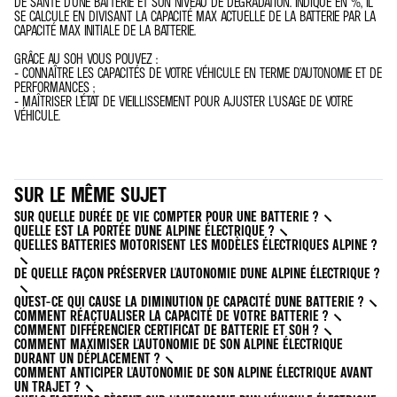
DE SANTÉ D’UNE BATTERIE ET SON NIVEAU DE DÉGRADATION. INDIQUÉ EN %, IL
SE CALCULE EN DIVISANT LA CAPACITÉ MAX ACTUELLE DE LA BATTERIE PAR LA
CAPACITÉ MAX INITIALE DE LA BATTERIE.
GRÂCE AU SOH VOUS POUVEZ :
- CONNAÎTRE LES CAPACITÉS DE VOTRE VÉHICULE EN TERME D’AUTONOMIE ET DE
PERFORMANCES ;
- MAÎTRISER L’ÉTAT DE VIEILLISSEMENT POUR AJUSTER L’USAGE DE VOTRE
VÉHICULE.
SUR LE MÊME SUJET
SUR QUELLE DURÉE DE VIE COMPTER POUR UNE BATTERIE ?
QUELLE EST LA PORTÉE D'UNE ALPINE ÉLECTRIQUE ?
QUELLES BATTERIES MOTORISENT LES MODÈLES ÉLECTRIQUES ALPINE ?
DE QUELLE FAÇON PRÉSERVER L'AUTONOMIE D'UNE ALPINE ÉLECTRIQUE ?
QU'EST-CE QUI CAUSE LA DIMINUTION DE CAPACITÉ D'UNE BATTERIE ?
COMMENT RÉACTUALISER LA CAPACITÉ DE VOTRE BATTERIE ?
COMMENT DIFFÉRENCIER CERTIFICAT DE BATTERIE ET SOH ?
COMMENT MAXIMISER L'AUTONOMIE DE SON ALPINE ÉLECTRIQUE
DURANT UN DÉPLACEMENT ?
COMMENT ANTICIPER L'AUTONOMIE DE SON ALPINE ÉLECTRIQUE AVANT
UN TRAJET ?