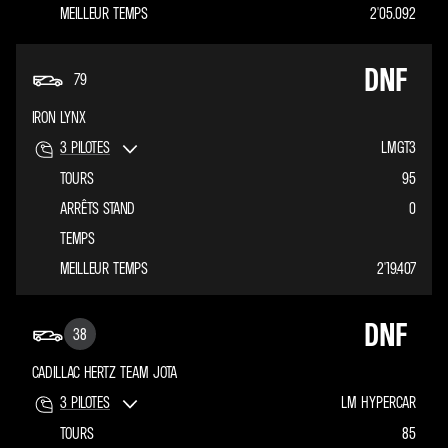
MEILLEUR TEMPS
2'05.092
DNF
79
IRON LYNX
3
PILOTES
LMGT3
TOURS
95
ARRÊTS STAND
0
TEMPS
MEILLEUR TEMPS
2'19.407
DNF
38
CADILLAC HERTZ TEAM JOTA
3
PILOTES
LM HYPERCAR
TOURS
85