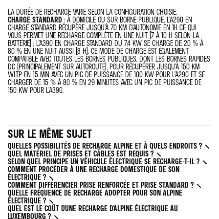
LA DURÉE DE RECHARGE VARIE SELON LA CONFIGURATION CHOISIE.
CHARGE STANDARD
: À DOMICILE OU SUR BORNE PUBLIQUE, L'A290 EN
CHARGE STANDARD RÉCUPÈRE JUSQU’À 70 KM D’AUTONOMIE EN 1H CE QUI
VOUS PERMET UNE RECHARGE COMPLÈTE EN UNE NUIT (7 À 10 H SELON LA
BATTERIE) ; L’A390 EN CHARGE STANDARD DU 7,4 KW SE CHARGE DE 20 % À
80 % EN UNE NUIT AUSSI (8 H). CE MODE DE CHARGE EST ÉGALEMENT
COMPATIBLE AVEC TOUTES LES BORNES PUBLIQUES, DONT LES BORNES RAPIDES
DC (PRINCIPALEMENT SUR AUTOROUTE), POUR RÉCUPÉRER JUSQU’À 150 KM
WLTP EN 15 MIN AVEC UN PIC DE PUISSANCE DE 100 KW POUR L’A290 ET SE
CHARGER DE 15 % À 80 % EN 29 MINUTES AVEC UN PIC DE PUISSANCE DE
150 KW POUR L’A390.
SUR LE MÊME SUJET
QUELLES POSSIBILITÉS DE RECHARGE ALPINE ET À QUELS ENDROITS ?
QUEL MATÉRIEL DE PRISES ET CÂBLES EST REQUIS ?
SELON QUEL PRINCIPE UN VÉHICULE ÉLECTRIQUE SE RECHARGE-T-IL ?
COMMENT PROCÉDER À UNE RECHARGE DOMESTIQUE DE SON
ÉLECTRIQUE ?
COMMENT DIFFÉRENCIER PRISE RENFORCÉE ET PRISE STANDARD ?
QUELLE FRÉQUENCE DE RECHARGE ADOPTER POUR SON ALPINE
ÉLECTRIQUE ?
QUEL EST LE COÛT D'UNE RECHARGE D'ALPINE ÉLECTRIQUE AU
LUXEMBOURG ?