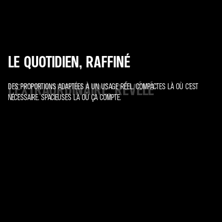
LE QUOTIDIEN, RAFFINÉ
L'EXTRAORDINAIRE, RÉVÉLÉ
DES PROPORTIONS ADAPTÉES À UN USAGE RÉEL. COMPACTES LÀ OÙ C'EST
NÉCESSAIRE. SPACIEUSES LÀ OÙ ÇA COMPTE.