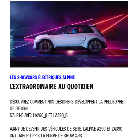
LES SHOWCARS ÉLECTRIQUES ALPINE
L'EXTRAORDINAIRE AU QUOTIDIEN
DÉCOUVREZ COMMENT NOS DESIGNERS DÉVELOPPENT LA PHILOSOPHIE
DE DESIGN
D'ALPINE AVEC L’A290_Β ET L’A390_Β.
AVANT DE DEVENIR DES VÉHICULES DE SÉRIE, L'ALPINE A290 ET L'A390
ONT D'ABORD PRIS LA FORME DE SHOWCARS.