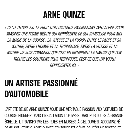
ARNE QUINZE
« CETTE ŒUVRE EST LE FRUIT D’UN DIALOGUE PASSIONNANT AVEC ALPINE POUR
IMAGINER UNE FORME INÉDITE QUI REPRÉSENTE CE QUI SYMBOLISE POUR MOI
LA MAGIE DE LA COURSE : LA VITESSE ET LA FUSION ENTRE LE PILOTE ET SA
VOITURE, ENTRE L’HOMME ET LA TECHNOLOGIE, ENTRE LA VITESSE ET LA
NATURE. JE SUIS CONVAINCU QUE C’EST EN REGARDANT LA NATURE QUE L’ON
TROUVE LES SOLUTIONS PLUS TECHNIQUES, C’EST CE QUE J’AI VOULU
REPRÉSENTER ICI. »
UN ARTISTE PASSIONNÉ
D’AUTOMOBILE
L’ARTISTE BELGE ARNE QUINZE VOUE UNE VÉRITABLE PASSION AUX VOITURES DE
COURSE. PIONNIER DANS L’INSTALLATION D’ŒUVRES D’ART PUBLIQUES À GRANDE
ÉCHELLE, IL TRANSFORME LES RUES EN MUSÉES À CIEL OUVERT. ACCOMPAGNÉ
DANS SON STUDIO, ARNE QUINZE S’ENTOURE D’INGÉNIEURS, D’ÉCLAIRAGISTES ET