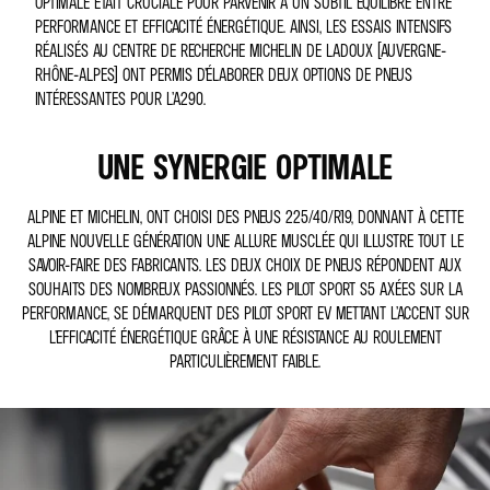
OPTIMALE ÉTAIT CRUCIALE POUR PARVENIR À UN SUBTIL ÉQUILIBRE ENTRE
PERFORMANCE ET EFFICACITÉ ÉNERGÉTIQUE. AINSI, LES ESSAIS INTENSIFS
RÉALISÉS AU CENTRE DE RECHERCHE MICHELIN DE LADOUX (AUVERGNE-
RHÔNE-ALPES) ONT PERMIS D’ÉLABORER DEUX OPTIONS DE PNEUS
INTÉRESSANTES POUR L’A290.
UNE SYNERGIE OPTIMALE
ALPINE ET MICHELIN, ONT CHOISI DES PNEUS 225/40/R19, DONNANT À CETTE
ALPINE NOUVELLE GÉNÉRATION UNE ALLURE MUSCLÉE QUI ILLUSTRE TOUT LE
SAVOIR-FAIRE DES FABRICANTS. LES DEUX CHOIX DE PNEUS RÉPONDENT AUX
SOUHAITS DES NOMBREUX PASSIONNÉS. LES PILOT SPORT S5 AXÉES SUR LA
PERFORMANCE, SE DÉMARQUENT DES PILOT SPORT EV METTANT L’ACCENT SUR
L’EFFICACITÉ ÉNERGÉTIQUE GRÂCE À UNE RÉSISTANCE AU ROULEMENT
PARTICULIÈREMENT FAIBLE.