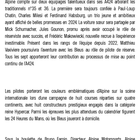
Alpine compte sur deux équipages talentueux dans ses A424 arborant les
traditionnels n°35 et 36. La première sera toujours confiée à Paul-Loup
Chatin, Charles Milesi et Ferdinand Habsburg, un trio jeune et ambitieux
ayant affiché de belles promesses en 2024. La voiture sœur sera partagée par
Mick Schumacher, Jules Gounon, promu après avoir occupé le rôle de
réserviste avec succès, et Frédéric Makowiecki, nouvelle recrue à l’expérience
inestimable. Présent dans les rangs de l’équipe depuis 2022, Matthieu
Vaxiviere poursuivra l’aventure avec les Bleus au rôle de pilote de réserve.
Tous les sept apporteront leur contribution au processus de mise au point
continu de l’A424.
Les pilotes porteront les couleurs emblématiques d’Alpine sur la scène
internationale lors d’une campagne de huit courses réparties sur quatre
continents, avec huit constructeurs prestigieux engagés dans la catégorie
reine Hypercar. Parmi les épreuves les plus attendues du calendrier figurent
les 24 Heures du Mans, où les Bleus joueront à domicile.
Sous la houlette de Bruno Famin, Directeur Alpine Motorsports, Alpine