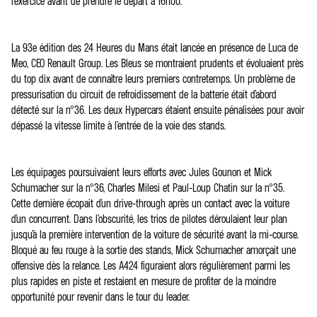
l’exercice avant de prendre le départ à 16h00.
La 93e édition des 24 Heures du Mans était lancée en présence de Luca de
Meo, CEO Renault Group. Les Bleus se montraient prudents et évoluaient près
du top dix avant de connaître leurs premiers contretemps. Un problème de
pressurisation du circuit de refroidissement de la batterie était d’abord
détecté sur la n°36. Les deux Hypercars étaient ensuite pénalisées pour avoir
dépassé la vitesse limite à l’entrée de la voie des stands.
Les équipages poursuivaient leurs efforts avec Jules Gounon et Mick
Schumacher sur la n°36, Charles Milesi et Paul-Loup Chatin sur la n°35.
Cette dernière écopait d’un drive-through après un contact avec la voiture
d’un concurrent. Dans l’obscurité, les trios de pilotes déroulaient leur plan
jusqu’à la première intervention de la voiture de sécurité avant la mi-course.
Bloqué au feu rouge à la sortie des stands, Mick Schumacher amorçait une
offensive dès la relance. Les A424 figuraient alors régulièrement parmi les
plus rapides en piste et restaient en mesure de profiter de la moindre
opportunité pour revenir dans le tour du leader.