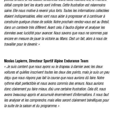
détail compte tant les écarts sont infimes. Cette frustration est néanmoins
saine. Elle nous motive à revenir plus forts. Toutes les informations collectées
étaient indispensables, elles vont nous aider à progresser et à continuer à
construire quelque chose de solide. Notre prochain rendez-vous est au Brésil,
dans un contexte très différent. Avant cela, il faudra digérer et analyser les
données avec lucidité pour avancer. Nous savons que nous ne sommes pas
encore en mesure de jouer la victoire au Mans. C’est un fait, alors à nous de
travailler pour le devenir. »
Nicolas Lapierre, Directeur Sportif Alpine Endurance Team
« Je suis content que nous ayons vu le drapeau à damier avec les deux
voitures et qu’elles inscrivent toutes les deux des points, mais je suis un peu
déçu que nous n’ayons pas fait la course que nous aurions dû faire. Notre
rythme était perfectible et nous avons commis des erreurs. Nous aurions
donc clairement pu faire mieux, d’où une certaine frustration. Cela dit, nous
avons beaucoup appris et accumulé énormément d’informations. Il nous faut
les analyser et les comprendre, mais elles seront clairement bénéfiques pour
la suite de la saison et du programme. »