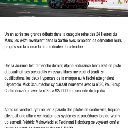
Un an après ses grands débuts dans la catégorie reine des 24 Heures du
Mans, les A424 revenaient dans la Sarthe avec l’ambition de démontrer leurs
progrès sur la course la plus redoutée du calendrier.
Dès la Journée Test dimanche dernier, Alpine Endurance Team était en piste
et peaufinait ses préparatifs en essais libres mercredi et jeudi. En
qualifications, les deux Hypercars de la marque au A fléché atteignaient
l’Hyperpole. Mick Schumacher s’y classait neuvième avec la n°36, Paul-Loup
Chatin douzième avec la n°35, à 92/1000e de seconde du top dix.
Après un vendredi rythmé par la parade des pilotes en centre-ville, l’équipe
effectuait une ultime vérification des systèmes et procédures lors du warm-
up samedi. Frédéric Makowiecki et Ferdinand Habsburg se voyaient confier