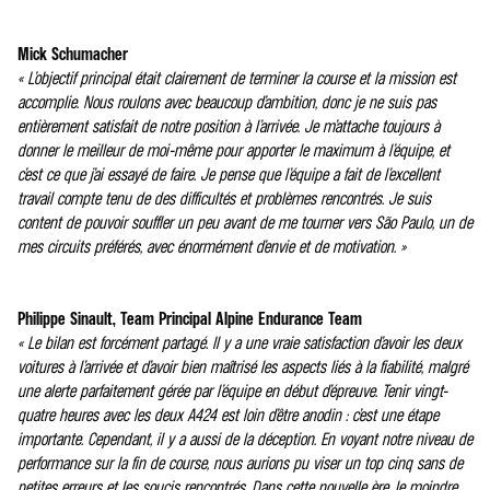
Mick Schumacher
« L’objectif principal était clairement de terminer la course et la mission est
accomplie. Nous roulons avec beaucoup d’ambition, donc je ne suis pas
entièrement satisfait de notre position à l’arrivée. Je m’attache toujours à
donner le meilleur de moi-même pour apporter le maximum à l’équipe, et
c’est ce que j’ai essayé de faire. Je pense que l’équipe a fait de l’excellent
travail compte tenu de des difficultés et problèmes rencontrés. Je suis
content de pouvoir souffler un peu avant de me tourner vers São Paulo, un de
mes circuits préférés, avec énormément d’envie et de motivation. »
Philippe Sinault, Team Principal Alpine Endurance Team
« Le bilan est forcément partagé. Il y a une vraie satisfaction d’avoir les deux
voitures à l’arrivée et d’avoir bien maîtrisé les aspects liés à la fiabilité, malgré
une alerte parfaitement gérée par l’équipe en début d’épreuve. Tenir vingt-
quatre heures avec les deux A424 est loin d’être anodin : c’est une étape
importante. Cependant, il y a aussi de la déception. En voyant notre niveau de
performance sur la fin de course, nous aurions pu viser un top cinq sans de
petites erreurs et les soucis rencontrés. Dans cette nouvelle ère, le moindre