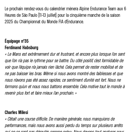
Le prochain rendez-vous du calendrier mènera Alpine Endurance Team aux 6
Heures de São Paulo (11-13 juillet) pour la cinquième manche de la saison
2025 du Championnat du Monde FIA d’Endurance.
Équipage n°35
Ferdinand Habsburg
« Le Mans est extrêmement dur et frustrant, et encore plus lorsque l’on sent
que l’on n’a pas le rythme pour se battre. Du côté positif, c’est formidable de
voir que l’équipe n’a jamais rien lâché. Cela permet de rester mobilisé et de
ne pas baisser les bras. Même si nous avons montré des faiblesses et que
nous n’avons pas été assez rapides, ce sentiment d’unité est fort. Nous ne
formons qu’un et nous nous battons ensemble. Cela motive tout le monde à
revenir plus fort et faire mieux l’an prochain. »
Charles Milesi
« C’était une course difficile. De manière générale, nous manquions de
performances, mais nous avons aussi perdu du temps sur plusieurs arrêts
qui ne se sont pas déroulés comme prévu. Nous devons tout analyser pour