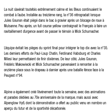
La nuit s’avérait toutefois extrêmement calme et les Bleus continuaient le
combat à l’aube. Installée au treizième rang, la n°36 rétrogradait lorsque
Jules Gounon était piégé dans le bac à gravier après un blocage de roue à
Mulsanne. Peu après, un full course yellow contraignait le Français à faire un
ravitaillement d’urgence avant de passer le témoin à Mick Schumacher.
L’équipe évitait les pièges du sprint final pour intégrer le top dix avec la n°35.
Les derniers efforts de Paul-Loup Chatin, Ferdinand Habsburg et Charles
Milesi leur permettaient de finir dixièmes. De leur côté, Jules Gounon,
Frédéric Makowiecki et Mick Schumacher parvenaient à remonter à la
onzième place sous le drapeau à damier après une bataille féroce face à la
Peugeot n°94.
Alpine a également créé l’événement toute la semaine, avec des animations
et parades dédiées au 70e anniversaire de la marque, mais aussi avec
Alpenglow Hy6, dont la démonstration a offert au public venu en nombre un
aperçu du futur et de la sportivité décarbonée.