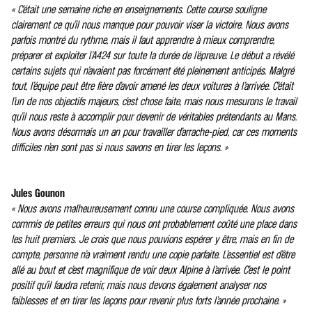
« C’était une semaine riche en enseignements. Cette course souligne
clairement ce qu’il nous manque pour pouvoir viser la victoire. Nous avons
parfois montré du rythme, mais il faut apprendre à mieux comprendre,
préparer et exploiter l’A424 sur toute la durée de l’épreuve. Le début a révélé
certains sujets qui n’avaient pas forcément été pleinement anticipés. Malgré
tout, l’équipe peut être fière d’avoir amené les deux voitures à l’arrivée. C’était
l’un de nos objectifs majeurs, c’est chose faite, mais nous mesurons le travail
qu’il nous reste à accomplir pour devenir de véritables prétendants au Mans.
Nous avons désormais un an pour travailler d’arrache-pied, car ces moments
difficiles n’en sont pas si nous savons en tirer les leçons. »
Jules Gounon
« Nous avons malheureusement connu une course compliquée. Nous avons
commis de petites erreurs qui nous ont probablement coûté une place dans
les huit premiers. Je crois que nous pouvions espérer y être, mais en fin de
compte, personne n’a vraiment rendu une copie parfaite. L’essentiel est d’être
allé au bout et c’est magnifique de voir deux Alpine à l’arrivée. C’est le point
positif qu’il faudra retenir, mais nous devons également analyser nos
faiblesses et en tirer les leçons pour revenir plus forts l’année prochaine. »