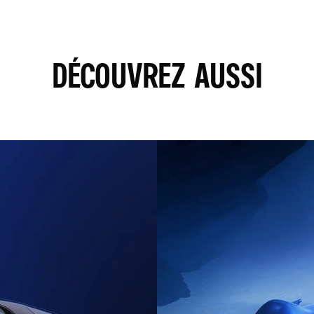
YOUTUBE EST DÉSACTIVÉ. AUTORISEZ LE DÉPÔT DE COOKIES SOCIAL POUR ACCÉDER AU CONTENU
TOUT REFUSER
TOUT ACCEPTER
DÉCOUVREZ AUSSI