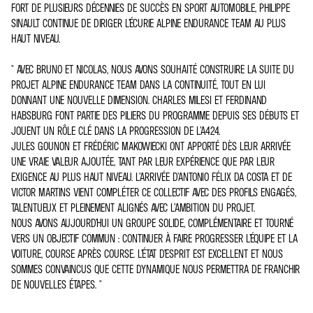
FORT DE PLUSIEURS DÉCENNIES DE SUCCÈS EN SPORT AUTOMOBILE, PHILIPPE
SINAULT CONTINUE DE DIRIGER L’ÉCURIE ALPINE ENDURANCE TEAM AU PLUS
HAUT NIVEAU.
" AVEC BRUNO ET NICOLAS, NOUS AVONS SOUHAITÉ CONSTRUIRE LA SUITE DU
PROJET ALPINE ENDURANCE TEAM DANS LA CONTINUITÉ, TOUT EN LUI
DONNANT UNE NOUVELLE DIMENSION. CHARLES MILESI ET FERDINAND
HABSBURG FONT PARTIE DES PILIERS DU PROGRAMME DEPUIS SES DÉBUTS ET
JOUENT UN RÔLE CLÉ DANS LA PROGRESSION DE L’A424.
JULES GOUNON ET FRÉDÉRIC MAKOWIECKI ONT APPORTÉ DÈS LEUR ARRIVÉE
UNE VRAIE VALEUR AJOUTÉE, TANT PAR LEUR EXPÉRIENCE QUE PAR LEUR
EXIGENCE AU PLUS HAUT NIVEAU. L’ARRIVÉE D’ANTONIO FÉLIX DA COSTA ET DE
VICTOR MARTINS VIENT COMPLÉTER CE COLLECTIF AVEC DES PROFILS ENGAGÉS,
TALENTUEUX ET PLEINEMENT ALIGNÉS AVEC L’AMBITION DU PROJET.
NOUS AVONS AUJOURD’HUI UN GROUPE SOLIDE, COMPLÉMENTAIRE ET TOURNÉ
VERS UN OBJECTIF COMMUN : CONTINUER À FAIRE PROGRESSER L’ÉQUIPE ET LA
VOITURE, COURSE APRÈS COURSE. L’ÉTAT D’ESPRIT EST EXCELLENT ET NOUS
SOMMES CONVAINCUS QUE CETTE DYNAMIQUE NOUS PERMETTRA DE FRANCHIR
DE NOUVELLES ÉTAPES. "