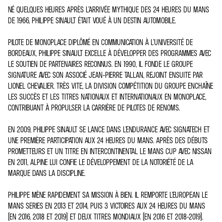
NÉ QUELQUES HEURES APRÈS L’ARRIVÉE MYTHIQUE DES 24 HEURES DU MANS
DE 1966, PHILIPPE SINAULT ÉTAIT VOUÉ À UN DESTIN AUTOMOBILE.
PILOTE DE MONOPLACE DIPLÔMÉ EN COMMUNICATION À L’UNIVERSITÉ DE
BORDEAUX, PHILIPPE SINAULT EXCELLE À DÉVELOPPER DES PROGRAMMES AVEC
LE SOUTIEN DE PARTENAIRES RECONNUS. EN 1990, IL FONDE LE GROUPE
SIGNATURE AVEC SON ASSOCIÉ JEAN-PIERRE TALLAN, REJOINT ENSUITE PAR
LIONEL CHEVALIER. TRÈS VITE, LA DIVISION COMPÉTITION DU GROUPE ENCHAÎNE
LES SUCCÈS ET LES TITRES NATIONAUX ET INTERNATIONAUX EN MONOPLACE,
CONTRIBUANT À PROPULSER LA CARRIÈRE DE PILOTES DE RENOMS.
EN 2009, PHILIPPE SINAULT SE LANCE DANS L’ENDURANCE AVEC SIGNATECH ET
UNE PREMIÈRE PARTICIPATION AUX 24 HEURES DU MANS. APRÈS DES DÉBUTS
PROMETTEURS ET UN TITRE EN INTERCONTINENTAL LE MANS CUP AVEC NISSAN
EN 2011, ALPINE LUI CONFIE LE DÉVELOPPEMENT DE LA NOTORIÉTÉ DE LA
MARQUE DANS LA DISCIPLINE.
PHILIPPE MÈNE RAPIDEMENT SA MISSION À BIEN. IL REMPORTE L’EUROPEAN LE
MANS SERIES EN 2013 ET 2014, PUIS 3 VICTOIRES AUX 24 HEURES DU MANS
(EN 2016, 2018 ET 2019) ET DEUX TITRES MONDIAUX (EN 2016 ET 2018-2019).