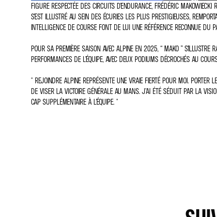
FIGURE RESPECTÉE DES CIRCUITS D’ENDURANCE, FRÉDÉRIC MAKOWIECKI 
S’EST ILLUSTRÉ AU SEIN DES ÉCURIES LES PLUS PRESTIGIEUSES, REMPO
INTELLIGENCE DE COURSE FONT DE LUI UNE RÉFÉRENCE RECONNUE DU P
POUR SA PREMIÈRE SAISON AVEC ALPINE EN 2025, “ MAKO ” S’ILLUSTRE 
PERFORMANCES DE L’ÉQUIPE, AVEC DEUX PODIUMS DÉCROCHÉS AU COUR
" REJOINDRE ALPINE REPRÉSENTE UNE VRAIE FIERTÉ POUR MOI. PORTER
DE VISER LA VICTOIRE GÉNÉRALE AU MANS. J’AI ÉTÉ SÉDUIT PAR LA VISI
CAP SUPPLÉMENTAIRE À L’ÉQUIPE. "