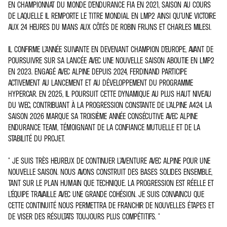
EN CHAMPIONNAT DU MONDE D’ENDURANCE FIA EN 2021, SAISON AU COURS
DE LAQUELLE IL REMPORTE LE TITRE MONDIAL EN LMP2 AINSI QU’UNE VICTOIRE
AUX 24 HEURES DU MANS AUX CÔTÉS DE ROBIN FRIJNS ET CHARLES MILESI.
IL CONFIRME L’ANNÉE SUIVANTE EN DEVENANT CHAMPION D’EUROPE, AVANT DE
POURSUIVRE SUR SA LANCÉE AVEC UNE NOUVELLE SAISON ABOUTIE EN LMP2
EN 2023. ENGAGÉ AVEC ALPINE DEPUIS 2024, FERDINAND PARTICIPE
ACTIVEMENT AU LANCEMENT ET AU DÉVELOPPEMENT DU PROGRAMME
HYPERCAR. EN 2025, IL POURSUIT CETTE DYNAMIQUE AU PLUS HAUT NIVEAU
DU WEC, CONTRIBUANT À LA PROGRESSION CONSTANTE DE L’ALPINE A424. LA
SAISON 2026 MARQUE SA TROISIÈME ANNÉE CONSÉCUTIVE AVEC ALPINE
ENDURANCE TEAM, TÉMOIGNANT DE LA CONFIANCE MUTUELLE ET DE LA
STABILITÉ DU PROJET.
" JE SUIS TRÈS HEUREUX DE CONTINUER L’AVENTURE AVEC ALPINE POUR UNE
NOUVELLE SAISON. NOUS AVONS CONSTRUIT DES BASES SOLIDES ENSEMBLE,
TANT SUR LE PLAN HUMAIN QUE TECHNIQUE. LA PROGRESSION EST RÉELLE ET
L’ÉQUIPE TRAVAILLE AVEC UNE GRANDE COHÉSION. JE SUIS CONVAINCU QUE
CETTE CONTINUITÉ NOUS PERMETTRA DE FRANCHIR DE NOUVELLES ÉTAPES ET
DE VISER DES RÉSULTATS TOUJOURS PLUS COMPÉTITIFS. "