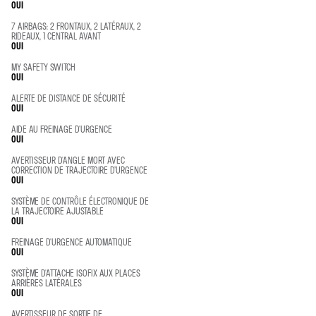
OUI
7 AIRBAGS: 2 FRONTAUX, 2 LATÉRAUX, 2
RIDEAUX, 1 CENTRAL AVANT
OUI
MY SAFETY SWITCH
OUI
ALERTE DE DISTANCE DE SÉCURITÉ
OUI
AIDE AU FREINAGE D'URGENCE
OUI
AVERTISSEUR D'ANGLE MORT AVEC
CORRECTION DE TRAJECTOIRE D’URGENCE
OUI
SYSTÈME DE CONTRÔLE ÉLECTRONIQUE DE
LA TRAJECTOIRE AJUSTABLE
OUI
FREINAGE D'URGENCE AUTOMATIQUE
OUI
SYSTÈME D'ATTACHE ISOFIX AUX PLACES
ARRIÈRES LATÉRALES
OUI
AVERTISSEUR DE SORTIE DE