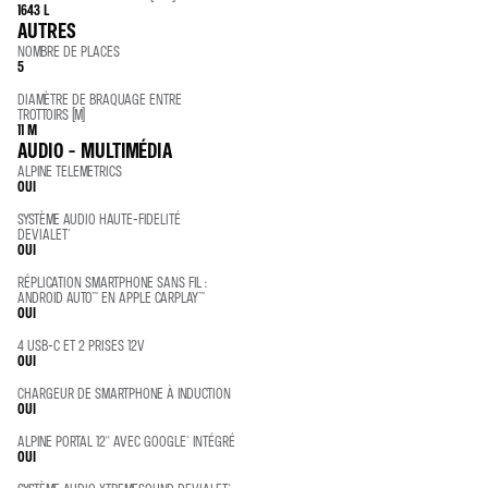
1643 L
AUTRES
NOMBRE DE PLACES
5
DIAMÈTRE DE BRAQUAGE ENTRE
TROTTOIRS (M)
11 M
AUDIO - MULTIMÉDIA
ALPINE TELEMETRICS
OUI
SYSTÈME AUDIO HAUTE-FIDELITÉ
DEVIALET®
OUI
RÉPLICATION SMARTPHONE SANS FIL :
ANDROID AUTO™ EN APPLE CARPLAY™
OUI
4 USB-C ET 2 PRISES 12V
OUI
CHARGEUR DE SMARTPHONE À INDUCTION
OUI
ALPINE PORTAL 12'' AVEC GOOGLE® INTÉGRÉ
OUI