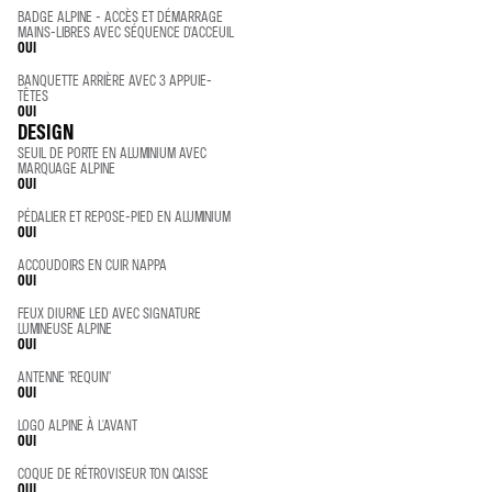
BADGE ALPINE - ACCÈS ET DÉMARRAGE
MAINS-LIBRES AVEC SÉQUENCE D'ACCEUIL
OUI
BANQUETTE ARRIÈRE AVEC 3 APPUIE-
TÊTES
OUI
DESIGN
SEUIL DE PORTE EN ALUMINIUM AVEC
MARQUAGE ALPINE
OUI
PÉDALIER ET REPOSE-PIED EN ALUMINIUM
OUI
ACCOUDOIRS EN CUIR NAPPA
OUI
FEUX DIURNE LED AVEC SIGNATURE
LUMINEUSE ALPINE
OUI
ANTENNE "REQUIN"
OUI
LOGO ALPINE À L'AVANT
OUI
COQUE DE RÉTROVISEUR TON CAISSE
OUI