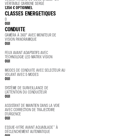
VÉRITABLE CARBONE SERGÉ
1.354 €
OPTIONNEL
CLASSES ENERGETIQUES
0
OUI
CONDUITE
CAMÉRA À 360° AVEC MONITEUR DE
VISION PANORAMIQUE
OUI
FEUX AVANT ADAPTATIFS AVEC
TECHNOLOGIE LED MATRIX VISION
OUI
MODES DE CONDUITE AVEC SELECTEUR AU
VOLANT AVEC 5 MODES
OUI
SYSTÈME DE SURVEILLANCE DE
L’ATTENTION DU CONDUCTEUR
OUI
ASSISTANT DE MAINTIEN DANS LA VOIE
AVEC CORRECTION DE TRAJECTOIRE
D’URGENCE
OUI
ESSUIE-VITRE AVANT AQUABLADE™ À
DÉCLENCHEMENT AUTOMATIQUE
OUI