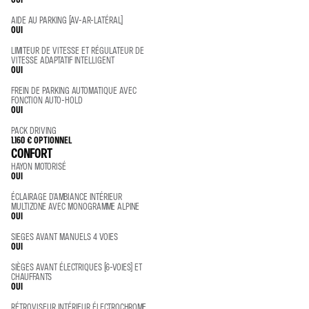
AIDE AU PARKING (AV-AR-LATÉRAL)
OUI
LIMITEUR DE VITESSE ET RÉGULATEUR DE
VITESSE ADAPTATIF INTELLIGENT
OUI
FREIN DE PARKING AUTOMATIQUE AVEC
FONCTION AUTO-HOLD
OUI
PACK DRIVING
1.160 €
OPTIONNEL
CONFORT
HAYON MOTORISÉ
OUI
ÉCLAIRAGE D’AMBIANCE INTÉRIEUR
MULTIZONE AVEC MONOGRAMME ALPINE
OUI
SIEGES AVANT MANUELS 4 VOIES
OUI
SIÈGES AVANT ÉLECTRIQUES (6-VOIES) ET
CHAUFFANTS
OUI
RÉTROVISEUR INTÉRIEUR ÉLECTROCHROME