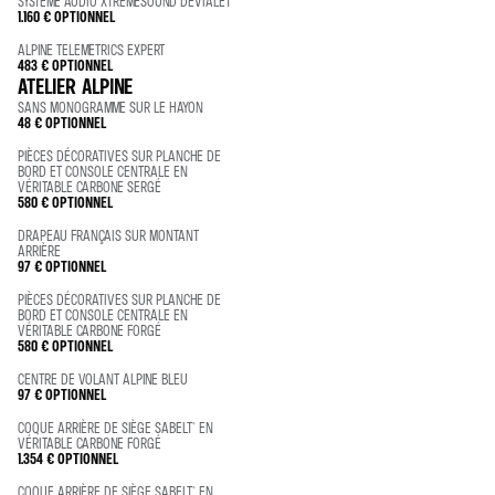
SYSTÈME AUDIO XTREMESOUND DEVIALET®
1.160 €
OPTIONNEL
ALPINE TELEMETRICS EXPERT
483 €
OPTIONNEL
ATELIER ALPINE
SANS MONOGRAMME SUR LE HAYON
48 €
OPTIONNEL
PIÈCES DÉCORATIVES SUR PLANCHE DE
BORD ET CONSOLE CENTRALE EN
VÉRITABLE CARBONE SERGÉ
580 €
OPTIONNEL
DRAPEAU FRANÇAIS SUR MONTANT
ARRIÈRE
97 €
OPTIONNEL
PIÈCES DÉCORATIVES SUR PLANCHE DE
BORD ET CONSOLE CENTRALE EN
VÉRITABLE CARBONE FORGÉ
580 €
OPTIONNEL
CENTRE DE VOLANT ALPINE BLEU
97 €
OPTIONNEL
COQUE ARRIÈRE DE SIÈGE SABELT® EN
VÉRITABLE CARBONE FORGÉ
1.354 €
OPTIONNEL
COQUE ARRIÈRE DE SIÈGE SABELT® EN