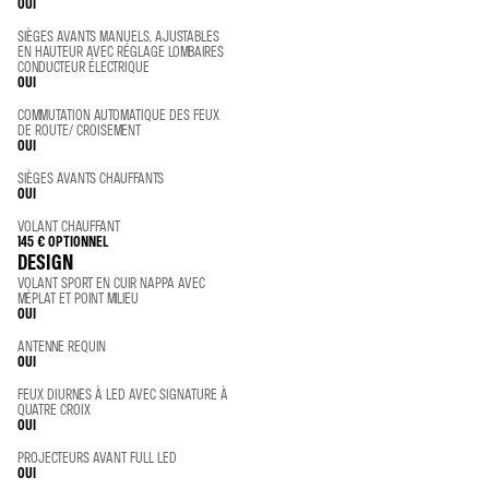
OUI
SIÈGES AVANTS MANUELS, AJUSTABLES
EN HAUTEUR AVEC RÉGLAGE LOMBAIRES
CONDUCTEUR ÉLECTRIQUE
OUI
COMMUTATION AUTOMATIQUE DES FEUX
DE ROUTE/ CROISEMENT
OUI
SIÈGES AVANTS CHAUFFANTS
OUI
VOLANT CHAUFFANT
145 €
OPTIONNEL
DESIGN
VOLANT SPORT EN CUIR NAPPA AVEC
MÉPLAT ET POINT MILIEU
OUI
ANTENNE REQUIN
OUI
FEUX DIURNES À LED AVEC SIGNATURE À
QUATRE CROIX
OUI
PROJECTEURS AVANT FULL LED
OUI