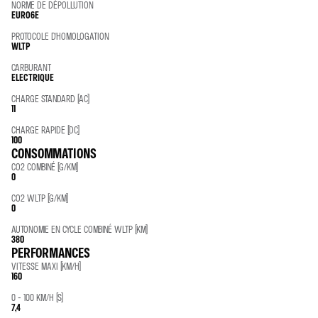
NORME DE DÉPOLLUTION
EURO6E
PROTOCOLE D'HOMOLOGATION
WLTP
CARBURANT
ELECTRIQUE
CHARGE STANDARD (AC)
11
CHARGE RAPIDE (DC)
100
CONSOMMATIONS
CO2 COMBINÉ (G/KM)
0
CO2 WLTP (G/KM)
0
AUTONOMIE EN CYCLE COMBINÉ WLTP (KM)
380
PERFORMANCES
VITESSE MAXI (KM/H)
160
0 - 100 KM/H (S)
7,4