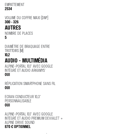
EMPATTEMENT
2534
VOLUME DU COFFRE MAXI (DM³)
300 - 326
AUTRES
NOMBRE DE PLACES
5
DIAMÈTRE DE BRAQUAGE ENTRE
TROTTOIRS (M)
10,2
AUDIO - MULTIMÉDIA
ALPINE-PORTAL 10,1'' AVEC GOOGLE
INTÉGRÉ ET AUDIO ARKAMYS®
OUI
RÉPLICATION SMARTPHONE SANS FIL
OUI
ECRAN CONDUCTEUR 10,3"
PERSONNALISABLE
OUI
ALPINE-PORTAL 10,1'' AVEC GOOGLE
INTÉGRÉ ET AUDIO PREMIUM DEVIALET® +
ALPINE DRIVE SOUND
870 €
OPTIONNEL